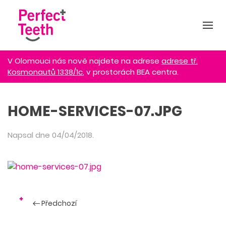
V Olomouci nás nově najdete na adrese
adrese tř.
Kosmonautů 1338/1c
, v prostorách BEA centra.
HOME-SERVICES-07.JPG
Napsal
dne
04/04/2018
.
Předchozí